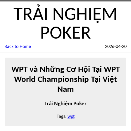
TRẢI NGHIỆM
POKER
Back to Home
2026-04-20
WPT và Những Cơ Hội Tại WPT
World Championship Tại Việt
Nam
Trải Nghiệm Poker
Tags:
wpt