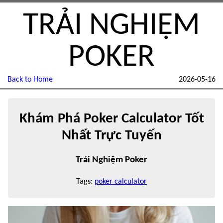
TRẢI NGHIỆM
POKER
Back to Home
2026-05-16
Khám Phá Poker Calculator Tốt
Nhất Trực Tuyến
Trải Nghiệm Poker
Tags:
poker calculator