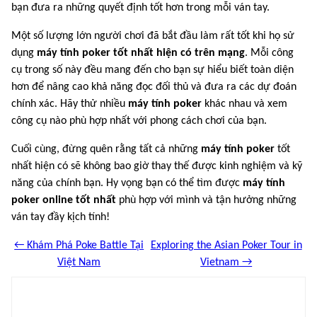
bạn đưa ra những quyết định tốt hơn trong mỗi ván tay.
Một số lượng lớn người chơi đã bắt đầu làm rất tốt khi họ sử
dụng
máy tính poker tốt nhất hiện có trên mạng
. Mỗi công
cụ trong số này đều mang đến cho bạn sự hiểu biết toàn diện
hơn để nâng cao khả năng đọc đối thủ và đưa ra các dự đoán
chính xác. Hãy thử nhiều
máy tính poker
khác nhau và xem
công cụ nào phù hợp nhất với phong cách chơi của bạn.
Cuối cùng, đừng quên rằng tất cả những
máy tính poker
tốt
nhất hiện có sẽ không bao giờ thay thế được kinh nghiệm và kỹ
năng của chính bạn. Hy vọng bạn có thể tìm được
máy tính
poker online tốt nhất
phù hợp với mình và tận hưởng những
ván tay đầy kịch tính!
← Khám Phá Poke Battle Tại
Exploring the Asian Poker Tour in
Việt Nam
Vietnam →