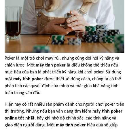
Poker là một trò chơi may rủi, nhưng cũng đòi hỏi kỹ năng và
chiến lược. Một
máy tính poker
là điều không thể thiếu nếu
mục tiêu của bạn là phát triển kỹ năng khi chơi poker. Sử dụng
một
máy tính poker
được thiết kế đúng cách, chúng ta có thể
phân tích các quyết định của mình và mài giũa khả năng tính
toán trong ván đấu.
Hiện nay có rất nhiều sản phẩm dành cho người chơi poker trên
thị trường. Nhưng nếu bạn vẫn đang tìm kiếm
máy tính poker
online tốt nhất
, hãy ghi nhớ độ chính xác, các tính năng và
giao diện người dùng. Một
máy tính poker
hiệu quả sẽ giúp