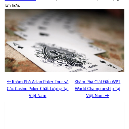
lớn hơn.
← Khám Phá Asian Poker Tour và
Khám Phá Giải Đấu WPT
Các Casino Poker Chất Lượng Tại
World Championship Tại
Việt Nam
Việt Nam →