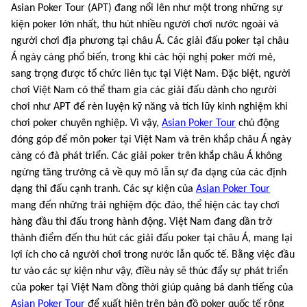
Asian Poker Tour (APT) đang nổi lên như một trong những sự
kiện poker lớn nhất, thu hút nhiều người chơi nước ngoài và
người chơi địa phương tại châu Á. Các giải đấu poker tại châu
Á ngày càng phổ biến, trong khi các hội nghị poker mới mẻ,
sang trọng được tổ chức liên tục tại Việt Nam. Đặc biệt, người
chơi Việt Nam có thể tham gia các giải đấu dành cho người
chơi như APT để rèn luyện kỹ năng và tích lũy kinh nghiệm khi
chơi poker chuyên nghiệp. Vì vậy,
Asian Poker Tour
chủ động
đóng góp để môn poker tại Việt Nam và trên khắp châu Á ngày
càng có đà phát triển. Các giải poker trên khắp châu Á không
ngừng tăng trưởng cả về quy mô lẫn sự đa dạng của các định
dạng thi đấu cạnh tranh. Các sự kiện của
Asian Poker Tour
mang đến những trải nghiệm độc đáo, thể hiện các tay chơi
hàng đầu thi đấu trong hành động. Việt Nam đang dần trở
thành điểm đến thu hút các giải đấu poker tại châu Á, mang lại
lợi ích cho cả người chơi trong nước lẫn quốc tế. Bằng việc đầu
tư vào các sự kiện như vậy, điều này sẽ thúc đẩy sự phát triển
của poker tại Việt Nam đồng thời giúp quảng bá danh tiếng của
Asian Poker Tour
để xuất hiện trên bản đồ poker quốc tế rộng