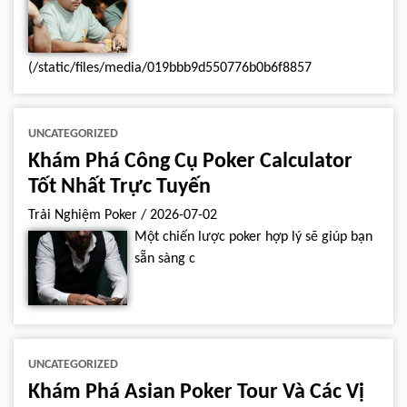
(/static/files/media/019bbb9d550776b0b6f8857
UNCATEGORIZED
Khám Phá Công Cụ Poker Calculator
Tốt Nhất Trực Tuyến
Trải Nghiệm Poker
/
2026-07-02
Một chiến lược poker hợp lý sẽ giúp bạn
sẵn sàng c
UNCATEGORIZED
Khám Phá Asian Poker Tour Và Các Vị