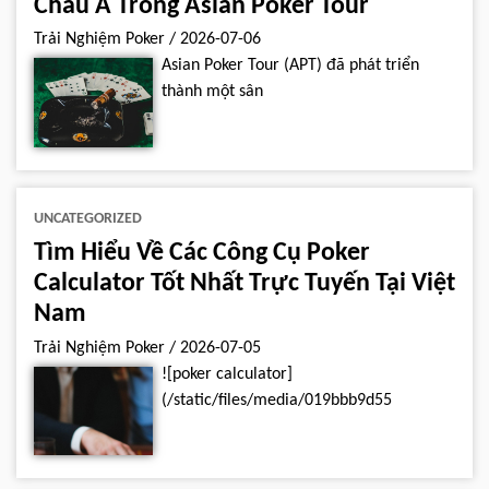
Châu Á Trong Asian Poker Tour
Trải Nghiệm Poker
/
2026-07-06
Asian Poker Tour (APT) đã phát triển
thành một sân
UNCATEGORIZED
Tìm Hiểu Về Các Công Cụ Poker
Calculator Tốt Nhất Trực Tuyến Tại Việt
Nam
Trải Nghiệm Poker
/
2026-07-05
![poker calculator]
(/static/files/media/019bbb9d55