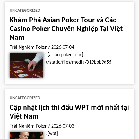
UNCATEGORIZED
Khám Phá Asian Poker Tour và Các
Casino Poker Chuyên Nghiệp Tại Việt
Nam
Trải Nghiệm Poker
/
2026-07-04
![asian poker tour]
(/static/files/media/019bbb9d55
UNCATEGORIZED
Cập nhật lịch thi đấu WPT mới nhất tại
Việt Nam
Trải Nghiệm Poker
/
2026-07-03
![wpt]